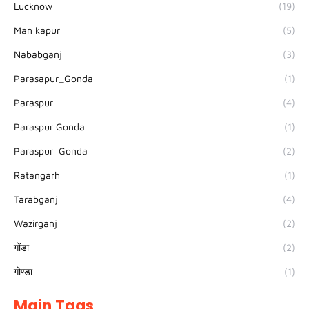
Lucknow
(19)
Man kapur
(5)
Nababganj
(3)
Parasapur_Gonda
(1)
Paraspur
(4)
Paraspur Gonda
(1)
Paraspur_Gonda
(2)
Ratangarh
(1)
Tarabganj
(4)
Wazirganj
(2)
गोंडा
(2)
गोण्डा
(1)
Main Tags