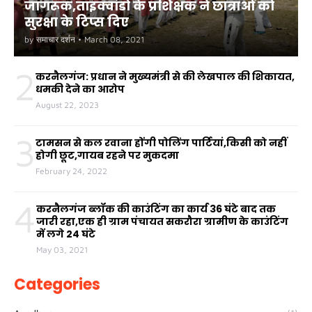
जागरूक,ताइक्वांडो के प्रशिक्षक ने छात्राओं को
सुरक्षा के टिप्स दिए
by
समाचार दर्शन
•
March 08, 2021
2
करनैलगंज: प्रधान ने मुख्यमंत्री से की लेखपाल की शिकायत,
धमकी देने का आरोप
August 22, 2023
3
टामसन से कल रवाना होंगी पोलिंग पार्टियां,किसी को नहीं
होगी छूट,गायब रहने पर मुकदमा
February 24, 2022
4
करनैलगंज ब्लॉक की काउंटिंग का कार्य 36 घंटे बाद तक
जारी रहा,एक ही ग्राम पंचायत सकरौरा ग्रामीण के काउंटिंग
में लगे 24 घंटे
May 03, 2021
Categories