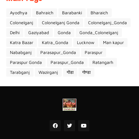
Ayodhya
Bahraich
Barabanki
Bharaich
Colonelganj
Colonelganj Gonda
Colonelganj_Gonda
Delhi
Gaziyabad
Gonda
Gonda_Colonelganj
Katra Bazar
Katra_Gonda
Lucknow
Man kapur
Nababganj
Parasapur_Gonda
Paraspur
Paraspur Gonda
Paraspur_Gonda
Ratangarh
Tarabganj
Wazirganj
गोंडा
गोण्डा