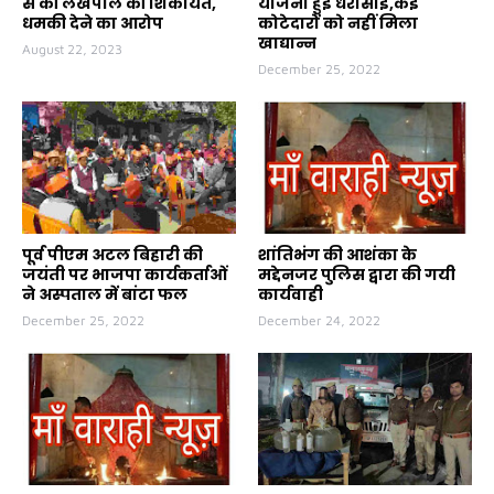
से की लेखपाल की शिकायत,
योजना हुई धरासाई,कई
धमकी देने का आरोप
कोटेदारों को नहीं मिला
खाद्यान्न
August 22, 2023
December 25, 2022
पूर्व पीएम अटल बिहारी की
शांतिभंग की आशंका के
जयंती पर भाजपा कार्यकर्ताओं
मद्देनजर पुलिस द्वारा की गयी
ने अस्पताल में बांटा फल
कार्यवाही
December 25, 2022
December 24, 2022