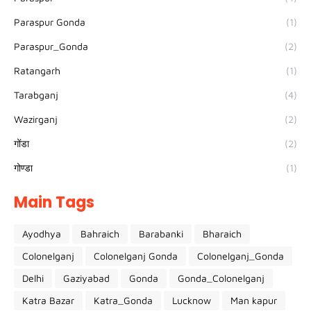
Paraspur Gonda
(1)
Paraspur_Gonda
(2)
Ratangarh
(1)
Tarabganj
(4)
Wazirganj
(2)
गोंडा
(2)
गोण्डा
(1)
Main Tags
Ayodhya
Bahraich
Barabanki
Bharaich
Colonelganj
Colonelganj Gonda
Colonelganj_Gonda
Delhi
Gaziyabad
Gonda
Gonda_Colonelganj
Katra Bazar
Katra_Gonda
Lucknow
Man kapur